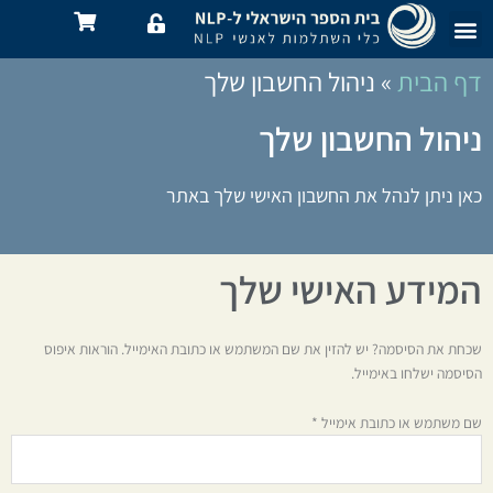
ילוג
תוכן
NLP Practitioner ו-Master – קורסי הכשרה מלאים ב-NLP
מיקרו הבעות פנים 2.0: לזהות את הרגשות שמסתירים ממך
כמה זה עולה?
סודות העגינה 2.0: איך לשלוט בתחושות וברגשות שלנו ושל אחרים?
מודל מילטון: טכניקות מתקדמות להשפעה על תת המודע
דף הבית
»
ניהול החשבון שלך
ניהול החשבון שלך
כאן ניתן לנהל את החשבון האישי שלך באתר
המידע האישי שלך
חובה
שכחת את הסיסמה? יש להזין את שם המשתמש או כתובת האימייל. הוראות איפוס
הסיסמה ישלחו באימייל.
שם משתמש או כתובת אימייל
*