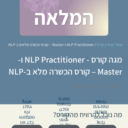
עמוד הבית
/
קורס
/ NLP Practitioner ו-Master – קורסי הכשרה מלאים ב-NLP
מגה קורס - NLP Practitioner ו-
Master – קורס הכשרה מלא ב-NLP
המלאי אזל, לא ניתן לרכוש.
מוזרים
להשיג
אליהן
להישמע
מעוניינים
יתנגד
ומבלי
שאנחנו
ולא
מה נוכל להרוויח מהקורס?
רגילה
המטרות
מסקנותיו
שיחה
לכיוון
לבד את
תוך כדי
השיחה
כך שיסיק