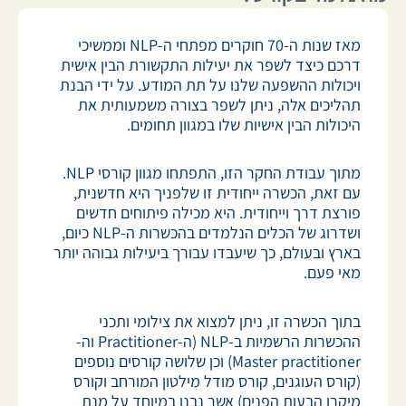
לספר
ליצור
מאז שנות ה-70 חוקרים מפתחי ה-NLP וממשיכי
דרכם כיצד לשפר את יעילות התקשורת הבין אישית
ויכולות ההשפעה שלנו על תת המודע. על ידי הבנת
תהליכים אלה, ניתן לשפר בצורה משמעותית את
היכולות הבין אישיות שלו במגוון תחומים.
מתוך עבודת החקר הזו, התפתחו מגוון קורסי NLP.
עם זאת, הכשרה ייחודית זו שלפניך היא חדשנית,
פורצת דרך וייחודית. היא מכילה פיתוחים חדשים
ושדרוג של הכלים הנלמדים בהכשרות ה-NLP כיום,
בארץ ובעולם, כך שיעבדו עבורך ביעילות גבוהה יותר
מאי פעם.
בתוך הכשרה זו, ניתן למצוא את צילומי ותכני
ההכשרות הרשמיות ב-NLP (ה-Practitioner וה-
Master practitioner) וכן שלושה קורסים נוספים
(קורס העוגנים, קורס מודל מילטון המורחב וקורס
מיקרו הבעות הפנים) אשר נבנו במיוחד על מנת