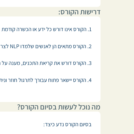
דרישות הקורס:
1. הקורס אינו דורש כל ידע או הכשרה קודמת ב-NLP. עם זאת, הכשרה קודמת ב-NLP יכולה לעזור להשתמש בכלים בצורה טובה יותר
2. הקורס מתאים הן לאנשים שלמדו NLP לצרכי אימון וטיפול והן לאנשים המעוניינים להשתמש ב-NLP במהלך חיי היום יום שלהם
3. הקורס דורש את קריאת התכנים, מענה על השאלונים ותרגול של הכלים שנלמדים על מנת לקבל את מקסימום התוצאות האפשריות ממנו
4. הקורס יישאר פתוח עבורך לתרגול חוזר וניתן אף לאפס אותו ולחזור עליו שוב ושוב על מנת להשתפר
מה נוכל לעשות בסיום הקורס?
בסיום הקורס נדע כיצד: