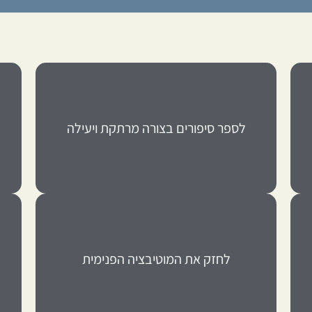
מסוימת
שונה או להניע אנשים לפעול למטרה
לספר סיפורים בצורה מרתקת ויעילה
שיובילו אחרים לאמץ צורת חשיבה
מודע בצורה מרתקת ויעילה, כך
לספר סיפורים שמעבירים מסרים לתת
מחשבתיות שפועלות מעצמן
נמצאים בחברתנו באמצעות יצירת לולאות
לחזק את המוטיבציה הפנימית
לתחזק את השינוי בעצמם גם כאשר הם לא
להניע מתאמנים ומטופלים להמשיך